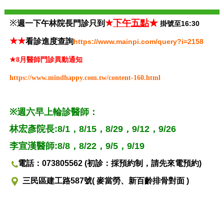
※
★
下午五點
★
週一下午林院長門診只到
掛號至16:30
★
★
看診進度查詢
https://www.mainpi.com/query?i=2158
★8月醫師門診異動通知
https://www.mindhappy.com.tw/content-160.html
※週六早上輪診醫師
：
林宏彥院長:8/1，8/15，8/29，9/12，9/26
李宣漢醫師:8/8，8/22，9/5，9/19
電話：073805562 (初診：採預約制，請先來電預約)
三民區建工路587號( 麥當勞、新百齡排骨對面 )