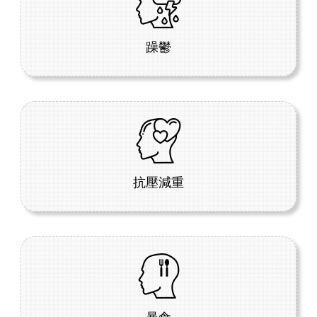
躁鬱
抗壓減重