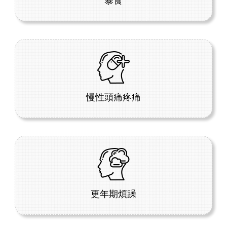
暴食
慢性頭痛疼痛
更年期煩躁