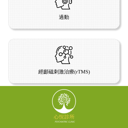
過動
經顱磁刺激治療(rTMS)