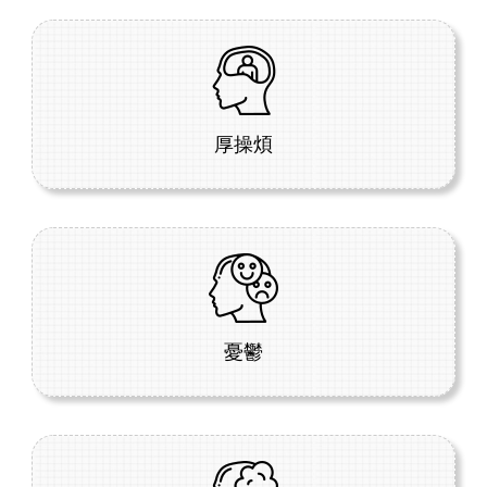
厚操煩
憂鬱