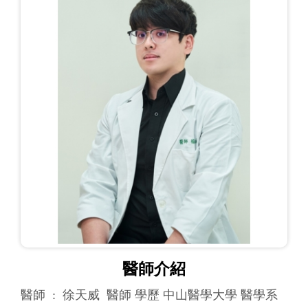
醫師介紹
醫師 : 徐天威 醫師 學歷 中山醫學大學 醫學系