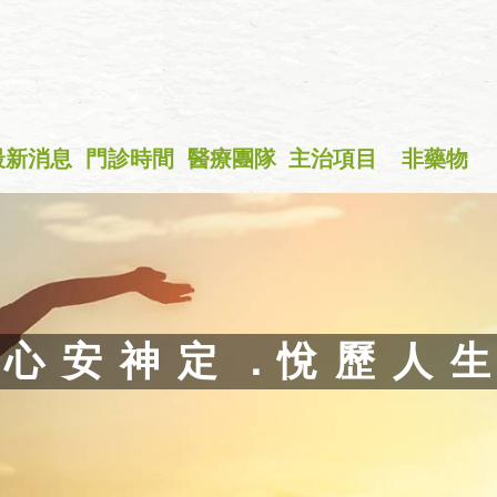
最新消息
門診時間
醫療團隊
主治項目
非藥物
+
心 安 神 定 ．悅 歷 人 生