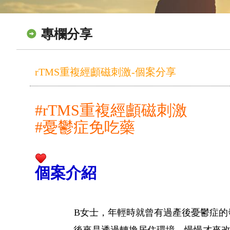
專欄分享
rTMS重複經顱磁刺激-個案分享
#rTMS重複經顱磁刺激
#憂鬱症免吃藥
個案介紹
B女士，年輕時就曾有過產後憂鬱症的