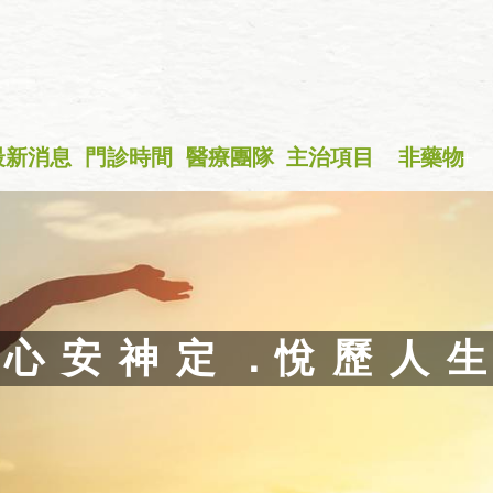
最新消息
門診時間
醫療團隊
主治項目
非藥物
+
心 安 神 定 ．悅 歷 人 生