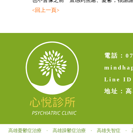
也不會像之前一直感到焦慮、憂鬱，很謝
<回上一頁>
電話：
0
mindha
Line I
地址：高
高雄憂鬱症治療
·
高雄躁鬱症治療
·
高雄失智症
·