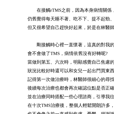
在接觸rTMS之前，因為本身病情關係
仍舊覺得每天睡不著、吃不下、
提不起勁
但又很希望自己趕快好起來，於是在林醫
剛接觸時心裡一直懷著，
這真的對我的
會不會做了TMS，
病情依舊沒有好轉呢?
當做到第五、六次時，
明顯感覺自己焦慮
狀況比較好時還可以和女兒一起出門買東
記得第一次做治療時，
林醫師很細心的尋
後續每次治療也都會再次確認位點是否正
並在治療同時搭配一些心理諮商，引導我
在十次TMS治療後，整個人輕鬆開朗許多