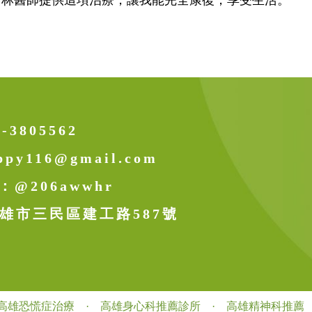
謝林醫師提供這項治療，
讓我能完全康復，享受生活。
7-3805562
ppy116@gmail.com
D：
@206awwhr
雄市三民區建工路587號
高雄恐慌症治療
·
高雄身心科推薦診所
·
高雄精神科推薦