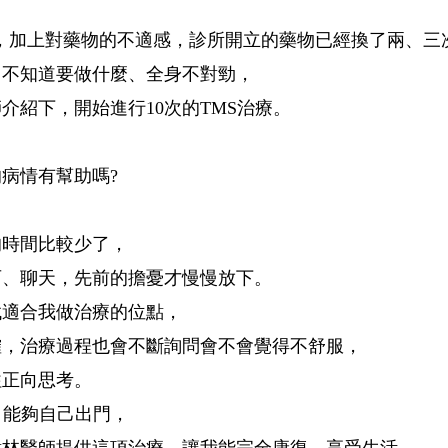
，加上對藥物的不適感，
診所開立的藥物已經換了兩、三
、不知道要做什麼、全身不對勁，
師介紹下，
開始進行10次的TMS治療。
病情有幫助嗎?
的時間比較少了，
西、聊天，
先前的擔憂才慢慢放下。
找適合我做治療的位點，
確，
治療過程也會不斷詢問會不會覺得不舒服，
往正向思考。
，能夠自己出門，