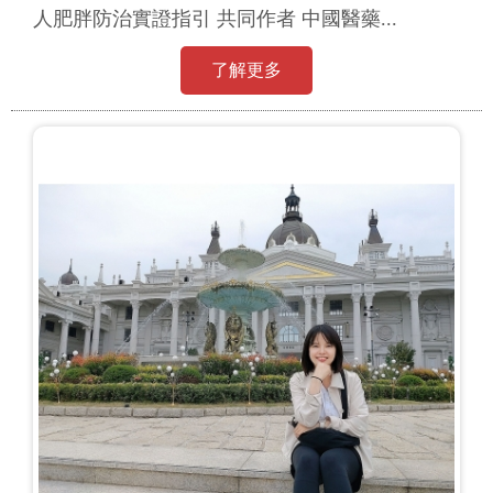
人肥胖防治實證指引 共同作者 中國醫藥...
了解更多