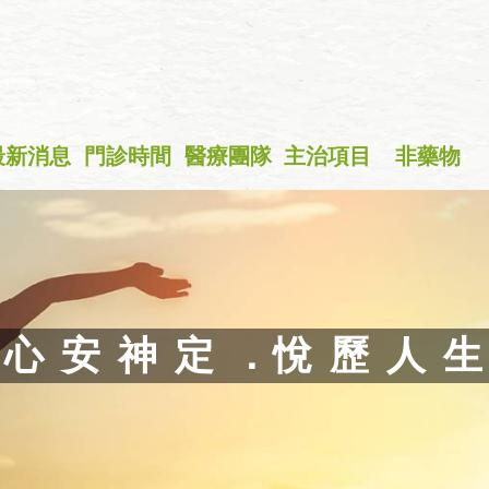
最新消息
門診時間
醫療團隊
主治項目
非藥物
+
心 安 神 定 ．悅 歷 人 生