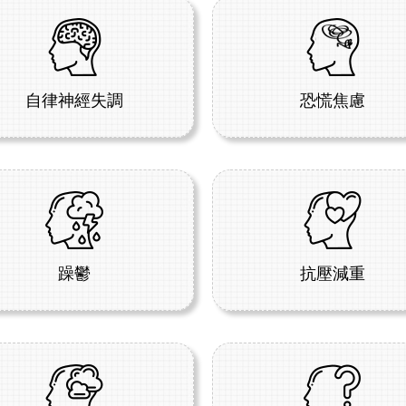
自律神經失調
恐慌焦慮
躁鬱
抗壓減重