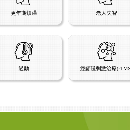
更年期煩躁
老人失智
過動
經顱磁刺激治療(rTMS