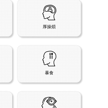
厚操煩
暴食