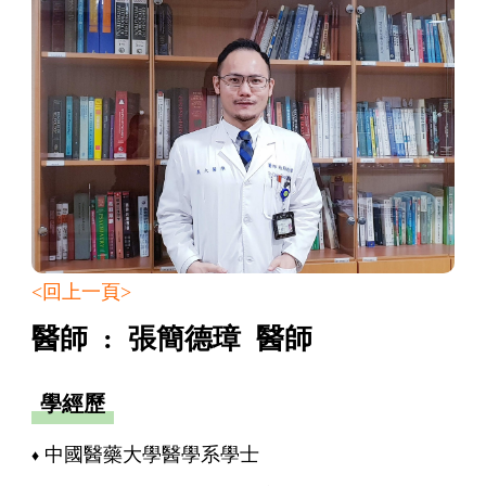
<回上一頁>
醫師 : 張簡德璋 醫師
學經歷
中國醫藥大學醫學系學士