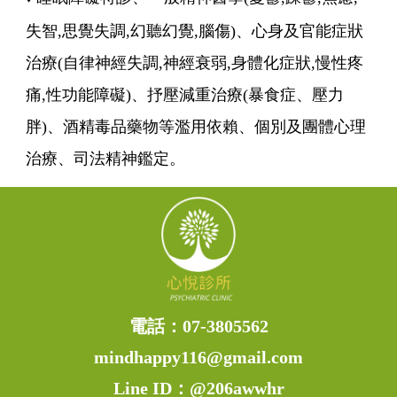
失智,思覺失調,幻聽幻覺,腦傷)、心身及官能症狀
治療(自律神經失調,神經衰弱,身體化症狀,慢性疼
痛,性功能障礙)、抒壓減重治療(暴食症、壓力
胖)、酒精毒品藥物等濫用依賴、個別及團體心理
治療、司法精神鑑定。
電話：
07-3805562
mindhappy116@gmail.com
Line ID：
@206awwhr