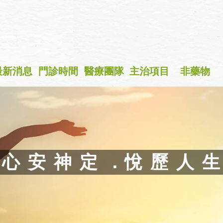
最新消息
門診時間
醫療團隊
主治項目
非藥物
+
心 安 神 定 ．悅 歷 人 生