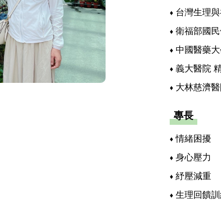
台灣生理與
衛福部國民
中國醫藥大
義大醫院 
大林慈濟醫
專長
情緒困擾
身心壓力
紓壓減重
生理回饋訓